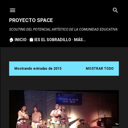
Ir al contenido principal
PROYECTO SPACE
SCOUTING DEL POTENCIAL ARTÍSTICO DE LA COMUNIDAD EDUCATIVA
🏠 INICIO
🏫 IES EL SOBRADILLO
MÁS…
Mostrando entradas de 2015
MOSTRAR TODO
E
n
t
r
a
d