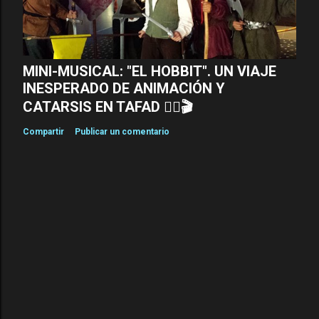
a
s
MINI-MUSICAL: "EL HOBBIT". UN VIAJE
INESPERADO DE ANIMACIÓN Y
CATARSIS EN TAFAD 🧝‍♂️🎬
Compartir
Publicar un comentario