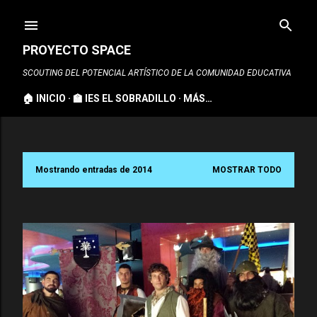
Ir al contenido principal
PROYECTO SPACE
SCOUTING DEL POTENCIAL ARTÍSTICO DE LA COMUNIDAD EDUCATIVA
🏠 INICIO
🏫 IES EL SOBRADILLO
MÁS…
Mostrando entradas de 2014
MOSTRAR TODO
E
n
t
r
a
d