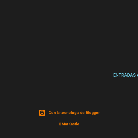
ENTRADAS 
Con la tecnología de Blogger
©MarKastle