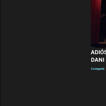
a
s
ADIÓ
DANI
Compartir